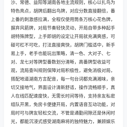
沙、常德、益阳等湖南各地主流规则，核心以扎鸟为
特色亮点，胡牌后翻出鸟牌，对应分数直接翻倍，番
上番的刺激感拉满，全程仅使用筒条万核心花色牌，
摒弃风箭牌，对局节奏轻快灵动，开局自带多种起手
胡特殊牌型，上手即胡的设定让开局就充满爽感，可
碰可杠不可吃，打法直接爽快，胡牌门槛适中，新手
易上手，老手也能玩出策略，清一色、大对子、七
对、龙七对等牌型番数划分清晰，高番牌型收益可
观，流局查叫规则保障对局积极性，避免消极对局，
搭配地道湖南方言配音，每一句台词都充满湘味，亲
切又接地气，界面设计清新舒适，操作流畅顺手，真
人在线匹配速度快，无需长时间等待，支持亲友私密
组队开黑，免房卡便捷开局，内置语音互动功能，对
局时可与牌友轻松交流，不管是通勤间隙还是休闲时
光，都能沉浸式感受湖南麻将的独特魅力，兼顾娱乐