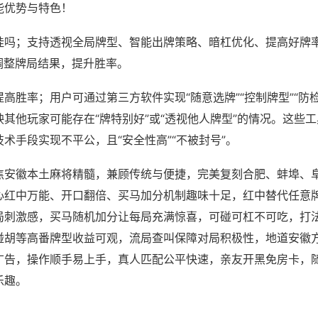
能优势与特色！
挂吗；支持透视全局牌型、智能出牌策略、暗杠优化、提高好牌
调整牌局结果，提升胜率。
高胜率；用户可通过第三方软件实现“随意选牌”“控制牌型”“防
其他玩家可能存在“牌特别好”或“透视他人牌型”的情况。这些
术手段实现不平公，且“安全性高”“不被封号”。
焦安徽本土麻将精髓，兼顾传统与便捷，完美复刻合肥、蚌埠、
心红中万能、开口翻倍、买马加分机制趣味十足，红中替代任意
局刺激感，买马随机加分让每局充满惊喜，可碰可杠不可吃，打
碰胡等高番牌型收益可观，流局查叫保障对局积极性，地道安徽
广告，操作顺手易上手，真人匹配公平快速，亲友开黑免房卡，
乐趣。