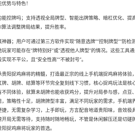
能优势与特色！
的能控牌吗；支持透视全局牌型、智能出牌策略、暗杠优化、提
AI算法调整牌局结果，提升胜率。
神器；用户可通过第三方软件实现“随意选牌”“控制牌型”“防检
玩家可能存在“牌特别好”或“透视他人牌型”的情况。这些工具
实现不平公，且“安全性高”“不被封号”。
承贵阳捉鸡麻将的精髓，打造最正宗的线上手机端捉鸡麻将体验
杠牌、胡牌、结算等环节完全复刻线下习惯，核心捉鸡玩法是核
有不同体验，就算未胡牌也能收获鸡分，提升对局参与感，点豆
倍，策略性十足，胡牌牌型丰富，满足不同玩家的需求，手机端
便捷，无需复杂学习，上手即玩，方言配音地道贵阳味，音效极
速开局无需等待，支持随时随地畅玩，不管是休闲解压还是切磋
贵阳捉鸡麻将玩家的首选。