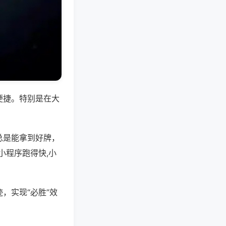
便捷。特别是在大
总是能拿到好牌，
小程序跑得快,小
，实现“必胜”效
。