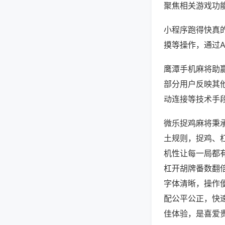
聚焦相关游戏功
小程序跑得快真
摸等操作，通过
鹰潭手机麻将助赢
部分用户反映其他
动连接等技术手段
微乐捉鸡麻将秉
土规则，捉鸡、
机性让每一局都
杠开胡牌番数翻
字体清晰，操作
配公平公正，快
佳体验，是喜爱