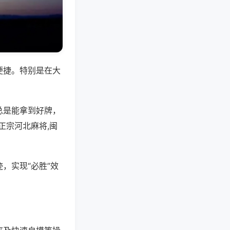
便捷。特别是在大
总是能拿到好牌，
正宗河北麻将,闽
，实现“必胜”效
。