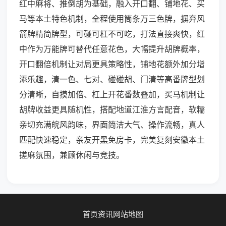
红中麻将、推倒胡为基础，融入开口翻、铺地花、买
马等本土特色机制，全程使用筒条万三色牌，摒弃风
箭牌精简牌型，可碰可杠不可吃，打法直接爽快，红
中作为万能牌可替代任意花色，大幅提升胡牌概率，
开口翻倍机制让对局更具策略性，铺地花额外加分增
添乐趣，清一色、七对、碰碰胡、门清等高番牌型划
分清晰，自摸加倍、杠上开花番数叠加，买马机制让
胡牌收益更具随机性，搭配地道江淮方言配音，软糯
亲切充满皖风韵味，界面简洁大气、操作流畅，真人
匹配快速稳定，亲友开黑免房卡，完美复刻安徽本土
搓麻氛围，兼顾休闲与竞技。
首页
资讯
网站地图