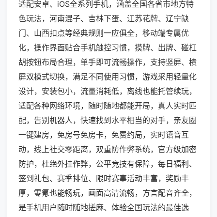
适配安卓、iOS全系列手机，涵盖全国各省市地方特
色玩法，河南混子、吉林下蛋、江苏花牌、辽宁缺
门、山西扣点等经典规则一应俱全，移动端专属优
化，操作界面贴合手机触控习惯，摸牌、出牌、碰杠
胡按钮布局合理，单手即可流畅操作，支持竖屏、横
屏双模式切换，满足不同使用习惯，游戏采用轻量化
设计，安装包小，流量消耗低，离线也能托管续玩，
适配各种网络环境，随时随地都能开局，真人实时匹
配，告别机器人，快速找到水平相当的对手，亲友圈
一键建房，免房号免房卡，免费约局，实时语音互
动，线上社交零距离，双重防作弊系统，官方级加密
防护，杜绝外挂作弊，公平竞技有保障，每日福利、
签到礼包、赛季排位、限时赛事活动丰富，奖励丰
厚，零氪也能畅玩，画面高清流畅，方言配音齐全，
是手机用户随时随地搓麻、体验全国玩法的最佳选