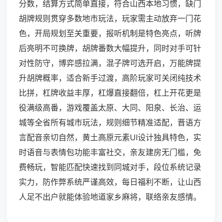
分数，结算方式简单直接，符合山西本地习惯，缺门
胡牌规则贯穿多数地市玩法，玩家需主动放弃一门花
色，开局规划至关重要，报听机制是特色亮点，听牌
后亮明不可换牌，胡牌番数大幅提升，同时对手可针
对性防守，博弈感拉满，混子牌可选开启，万能牌提
升胡牌概率，适合新手过渡，高阶玩家可关闭纯技术
比拼，杠牌收益丰厚，杠爆直接翻倍，杠上开花更是
役满级高番，游戏覆盖太原、大同、阳泉、长治、运
城等全省所有城市玩法，规则细节精准适配，晋语方
言配音亲切自然，黄土高原元素UI设计独具特色，实
时语音与表情包功能丰富社交，亲友建房无门槛，免
费畅玩，智能匹配快速找到同城对手，段位系统记录
实力，防作弊系统严谨高效，每日福利不断，让山西
人足不出户就能体验地道家乡麻将，联络亲友感情。