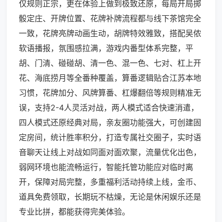
仅规则正宗，更在体验上做到极致还原，每局开局掷
骰定庄、开牌位置、花牌补牌流程都与线下茶馆完全
一致，花牌亮牌动画生动，胡牌特效雅致，搭配吴侬
软语播报，氛围感拉满，游戏内番型体系完整，平
胡、门清、碰碰胡、清一色、混一色、七对、杠上开
花、海底捞月等全番种覆盖，算番逻辑贴合江苏本地
习惯，花牌加分、风牌算番、杠爆翻倍等规则精准无
误，支持2-4人灵活对战，两人模式适合快速消遣，
四人模式还原经典对局，亲友圈功能强大，可创建固
定房间，统计胜率积分，打造专属社交圈子，实时语
音聊天让线上对战如同面对面欢聚，流量优化出色，
弱网环境也能流畅运行，智能托管功能应对临时离
开，保障对局完整，多重福利活动持续上线，金币、
道具免费领取，长期玩不枯燥，无论是休闲娱乐还是
专业比拼，都能获得完美体验。