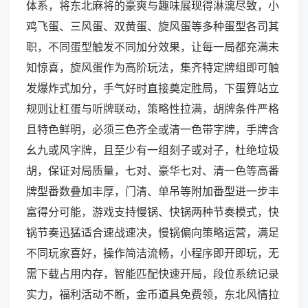
体系，将东北麻将的豪爽与趣味展现得淋漓尽致，小
鸡飞蛋、三风蛋、双黄蛋、旋风蛋等多种蛋型各司其
职，不同蛋型触发不同加分效果，让每一局都充满未
知惊喜，旋风蛋作为高阶玩法，集齐特定牌组即可触
发爆炸式加分，手气好时直接奠定胜局，下蛋算站立
规则让杠蛋与听牌联动，策略性拉满，胡牌条件严格
且特色鲜明，必须三色齐全或清一色带字牌，手牌含
幺九或风字牌，且至少有一组刻子或对子，杜绝垃圾
胡，保证对局质量，七对、豪华七对、清一色等高番
牌型番数叠加丰厚，门清、单吊等附加番型进一步丰
富得分可能，游戏支持慢锅、快锅两种节奏模式，快
锅节奏迅猛适合速战速决，慢锅偏向策略运营，满足
不同玩家喜好，操作简洁流畅，小程序即开即玩，无
需下载占用内存，智能匹配快速开局，段位系统记录
实力，福利活动不断，金币道具免费领，东北风情拉