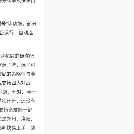
高好牌率及快速自
封号”等功能，部分
后台运行、自动连
不含花牌的标准配
定混子牌，混子可
牌局的策略性与翻
戏支持四人对战，
平胡、七对、清一
单独计分，还设有
支持亲友圈一键
论是郑州、洛阳、
奏明快易上手，胡