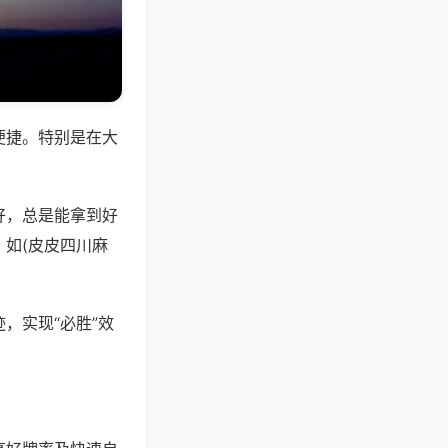
便捷。特别是在大
好，总是能拿到好
如(皮皮四川麻
，实现“必胜”效
。