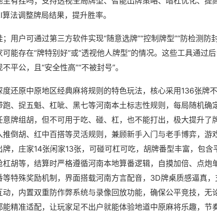
地主有挂吗；支持透视全局牌型、智能出牌策略、暗杠优化、提
AI算法调整牌局结果，提升胜率。
；用户可通过第三方软件实现“随意选牌”“控制牌型”“防检测防
可能存在“牌特别好”或“透视他人牌型”的情况。这些工具通过
不平公，且“安全性高”“不被封号”。
深度还原中原地区经典麻将规则的特色玩法，核心采用136张牌
带跑、捉五魁、杠呲、黑七等河南本土标志性规则，每局随机确
任意牌组胡，但不可用于吃、碰、杠，也不能打出，极大提升了
入推倒胡、红中百搭等灵活规则，兼顾新手入门与老手博弈，游
出牌，庄家14张闲家13张，可碰可杠可吃，胡牌番型丰富，包含
抢杠胡等，结算时严格遵循河南本地算番逻辑，自摸加倍、点炮
番等特殊奖励机制，界面搭载河南方言配音，3D牌桌质感逼真，
互动，内置双重防作弊系统与录像回放功能，确保公平竞技，无
都能精准适配，让玩家足不出户就能体验地道中原麻将乐趣，节