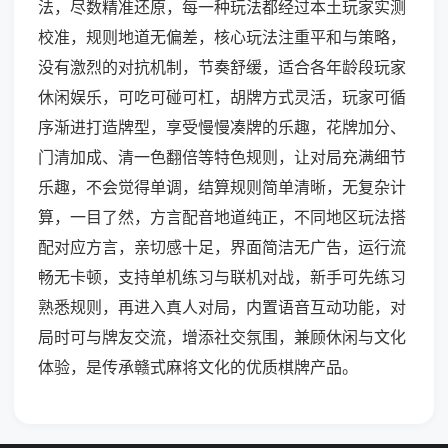
法，尽数精准还原，每一种玩法都经过本土玩家实测
校准，规则地道无偏差，核心玩法注重平和与策略，
没有激烈的对抗机制，节奏舒缓，适合各年龄段玩家
休闲娱乐，可吃可碰可杠，胡牌方式灵活，玩家可循
序渐进打造牌型，享受慢慢凑牌的乐趣，花牌加分、
门清加成、清一色翻倍等特色规则，让对局充满细节
乐趣，不会觉得单调，结算规则简单清晰，无复杂计
算，一目了然，方言配音地道纯正，不同地区玩法搭
配对应方言，亲切感十足，界面简洁无广告，运行流
畅无卡顿，支持单机练习与联机对战，新手可先练习
熟悉规则，再进入真人对局，内置语音互动功能，对
局时可与牌友交流，增添社交氛围，兼顾休闲与文化
体验，是传承赣式麻将文化的优质棋牌产品。