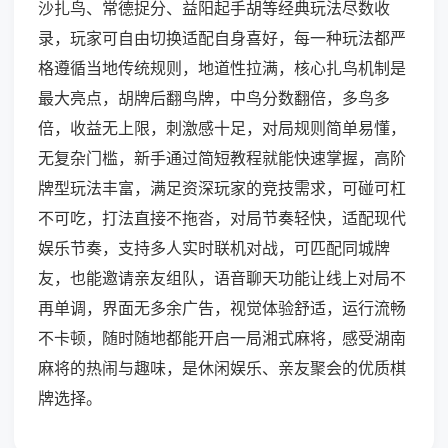
沙扎鸟、常德捉分、益阳起手胡等经典玩法尽数收
录，玩家可自由切换适配自身喜好，每一种玩法都严
格遵循当地传统规则，地道性拉满，核心扎鸟机制是
最大亮点，胡牌后翻鸟牌，中鸟分数翻倍，多鸟多
倍，收益无上限，刺激感十足，对局规则简单易懂，
无复杂门槛，新手通过简短教程就能快速掌握，高阶
牌型玩法丰富，满足资深玩家的竞技需求，可碰可杠
不可吃，打法直接不拖沓，对局节奏轻快，适配现代
娱乐节奏，支持多人实时联机对战，可匹配同城牌
友，也能邀请亲友组队，语音聊天功能让线上对局不
再单调，界面无多余广告，视觉体验舒适，运行流畅
不卡顿，随时随地都能开启一局湘式麻将，感受湖南
麻将的热闹与趣味，是休闲娱乐、亲友聚会的优质棋
牌选择。