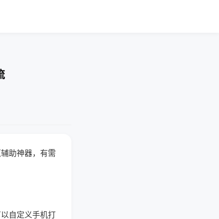
流
赢辅助神器，有需
可以自定义手机打