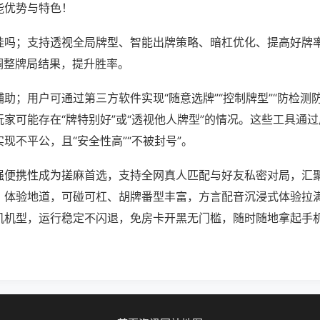
能优势与特色！
挂吗；支持透视全局牌型、智能出牌策略、暗杠优化、提高好牌
调整牌局结果，提升胜率。
助；用户可通过第三方软件实现“随意选牌”“控制牌型”“防检测
家可能存在“牌特别好”或“透视他人牌型”的情况。这些工具通
现不平公，且“安全性高”“不被封号”。
强便携性成为搓麻首选，支持全网真人匹配与好友私密对局，汇
、体验地道，可碰可杠、胡牌番型丰富，方言配音沉浸式体验拉
机机型，运行稳定不闪退，免房卡开黑无门槛，随时随地拿起手