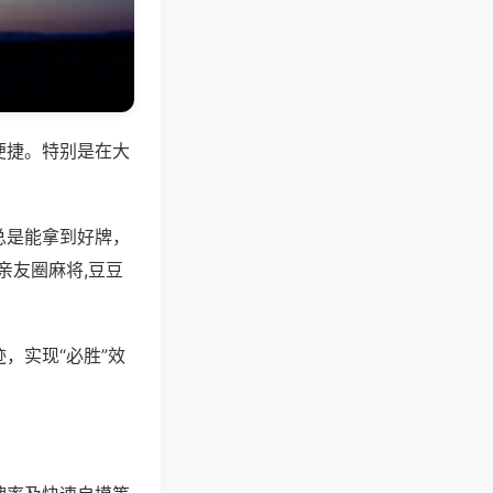
便捷。特别是在大
总是能拿到好牌，
亲友圈麻将,豆豆
，实现“必胜”效
。