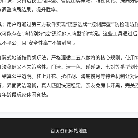
巧口诀；支持透视全局牌型、智能出牌策略、暗杠优化、提高好
法调整牌局结果，提升胜率。
；用户可通过第三方软件实现“随意选牌”“控制牌型”“防检测防
可能存在“牌特别好”或“透视他人牌型”的情况。这些工具通过
不平公，且“安全性高”“不被封号”。
打冀式地道推倒胡玩法，严格遵循二五八做将的核心规则，使用1
打法稳健又不失策略性。门清、清一色、碰碰胡、七对等番型划
，结算公平透明。杠上开花、抢杠胡、海底捞月等特色机制让对
音，界面简洁流畅，真人匹配快速稳定，亲友免房卡开黑，完美
各年龄段玩家休闲竞技。
首页
资讯
网站地图