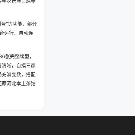
牌率及快速自摸等
封号”等功能，部分
后台运行、自动连
36张完整牌型，
分清晰，自摸三家
局充满变数，搭配
还原河北本土茶馆