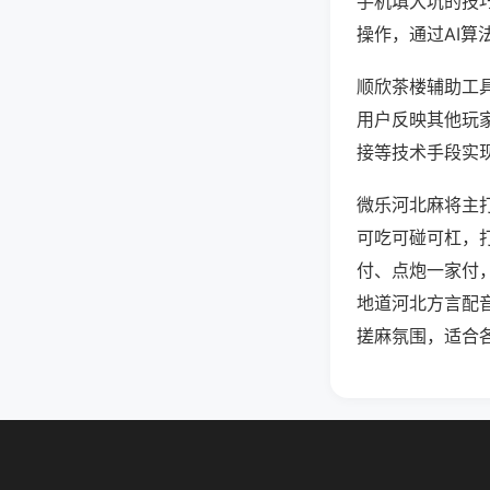
手机填大坑的技
操作，通过AI算
顺欣茶楼辅助工具
用户反映其他玩家
接等技术手段实现
微乐河北麻将主
可吃可碰可杠，
付、点炮一家付
地道河北方言配
搓麻氛围，适合