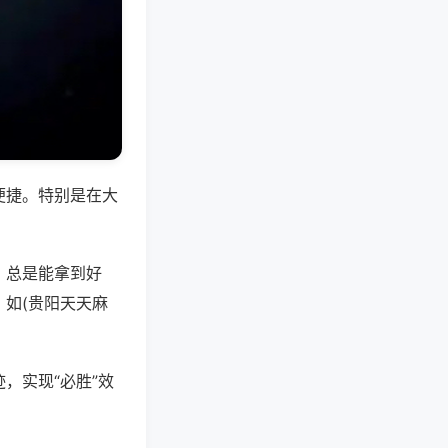
便捷。特别是在大
，总是能拿到好
如(贵阳天天麻
，实现“必胜”效
。