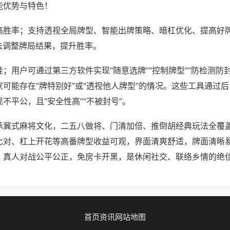
能优势与特色！
高胜率；支持透视全局牌型、智能出牌策略、暗杠优化、提高好
法调整牌局结果，提升胜率。
；用户可通过第三方软件实现“随意选牌”“控制牌型”“防检测防
可能存在“牌特别好”或“透视他人牌型”的情况。这些工具通过
不平公，且“安全性高”“不被封号”。
承冀式麻将文化，二五八做将、门清加倍、推倒胡经典玩法全覆
七对、杠上开花等高番牌型收益可观，界面清爽舒适，牌面清晰
，真人对战公平公正，免房卡开黑，是休闲社交、联络乡情的绝
首页
资讯
网站地图