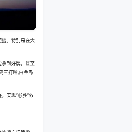
便捷。特别是在大
能拿到好牌，甚至
岛三打哈,白金岛
，实现“必胜”效
。