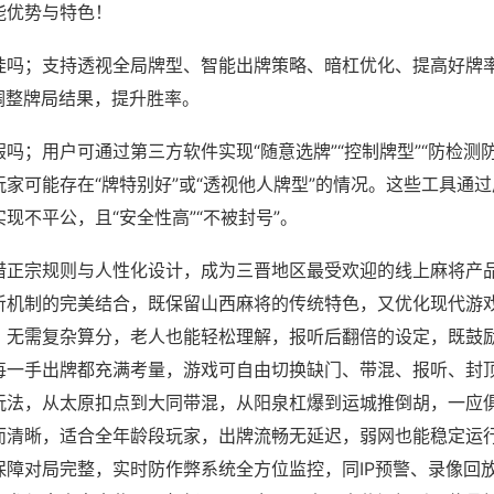
能优势与特色！
挂吗；支持透视全局牌型、智能出牌策略、暗杠优化、提高好牌
调整牌局结果，提升胜率。
吗；用户可通过第三方软件实现“随意选牌”“控制牌型”“防检测
家可能存在“牌特别好”或“透视他人牌型”的情况。这些工具通
现不平公，且“安全性高”“不被封号”。
借正宗规则与人性化设计，成为三晋地区最受欢迎的线上麻将产
听机制的完美结合，既保留山西麻将的传统特色，又优化现代游
，无需复杂算分，老人也能轻松理解，报听后翻倍的设定，既鼓
每一手出牌都充满考量，游戏可自由切换缺门、带混、报听、封
玩法，从太原扣点到大同带混，从阳泉杠爆到运城推倒胡，一应
而清晰，适合全年龄段玩家，出牌流畅无延迟，弱网也能稳定运
保障对局完整，实时防作弊系统全方位监控，同IP预警、录像回