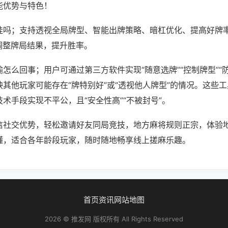
能优势与特色！
挂吗；支持透视全局牌型、智能出牌策略、暗杠优化、提高好牌
调整牌局结果，提升胜率。
怎么回事；用户可通过第三方软件实现“随意选牌”“控制牌型”“
其他玩家可能存在“牌特别好”或“透视他人牌型”的情况。这些
术手段实现不平公，且“安全性高”“不被封号”。
信社交优势，轻松邀请好友同局竞技，地方麻将规则正宗，体验
懂，适合各年龄段玩家，随时随地畅享线上搓麻乐趣。
首页
资讯
网站地图
2026 © 推发网 版权所有 All Rights Reserved