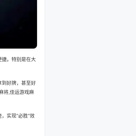
便捷。特别是在大
拿到好牌，甚至好
麻将,佳运游戏麻
，实现“必胜”效
。