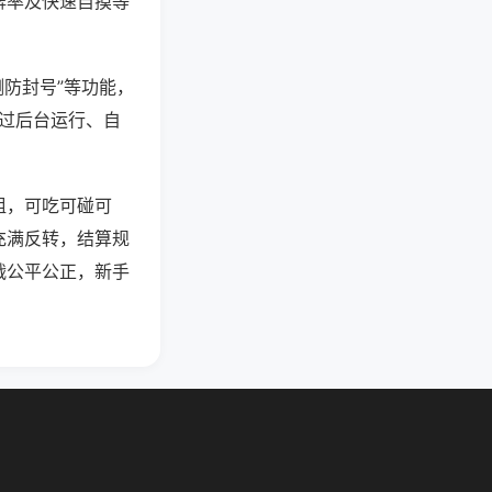
牌率及快速自摸等
测防封号”等功能，
通过后台运行、自
组，可吃可碰可
充满反转，结算规
战公平公正，新手