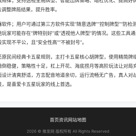
赢规律；支持透视全局牌型、智能出牌策略、暗杠优化、提高好
法调整牌局结果，提升胜率。
软件；用户可通过第三方软件实现“随意选牌”“控制牌型”“防检
玩家可能存在“牌特别好”或“透视他人牌型”的情况。这些工具
实现不平公，且“安全性高”“不被封号”。
还原民间经典卡五星规则，主打卡五星核心胡牌型，使用精简牌
暗倒稳健，策略性十足，杠上开花、海底捞月等高阶玩法让对局
面设计清爽舒适，方言配音地道亲切，运行流畅无广告，真人对
技，是喜爱卡五星玩家的线上首选。
首页
资讯
网站地图
2026 © 推发网 版权所有 All Rights Reserved