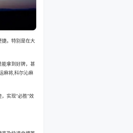
便捷。特别是在大
是能拿到好牌，甚
运麻将,科尔沁麻
，实现“必胜”效
。