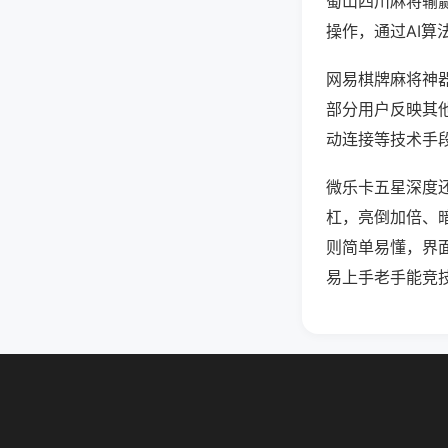
蜀山四川麻将输
操作，通过AI算
网易棋牌麻将神器
部分用户反映其他
动连接等技术手段
微乐卡五星深度
杠，亮倒加倍、
则简单易懂，界
易上手老手能竞