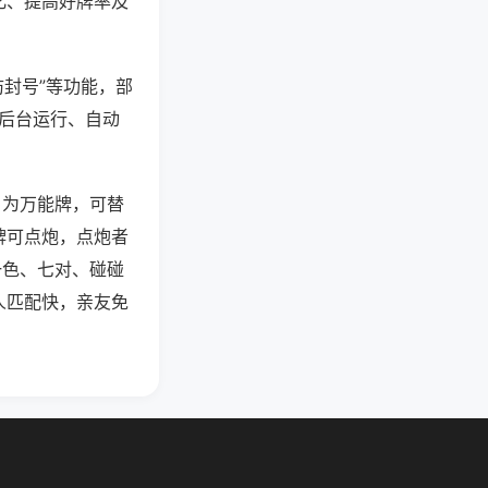
化、提高好牌率及
防封号”等功能，部
过后台运行、自动
）为万能牌，可替
牌可点炮，点炮者
一色、七对、碰碰
人匹配快，亲友免