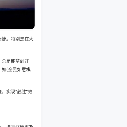
便捷。特别是在大
，总是能拿到好
如(全民如意棋
，实现“必胜”效
。