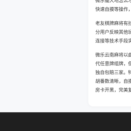
微乐锄大地怎么
快速自摸等操作
老友棋牌麻将有挂
分用户反映其他玩
连接等技术手段实
微乐云南麻将以
代任意牌组牌，
独自包赔三家。
胡番数清晰，自
房卡开黑，完美