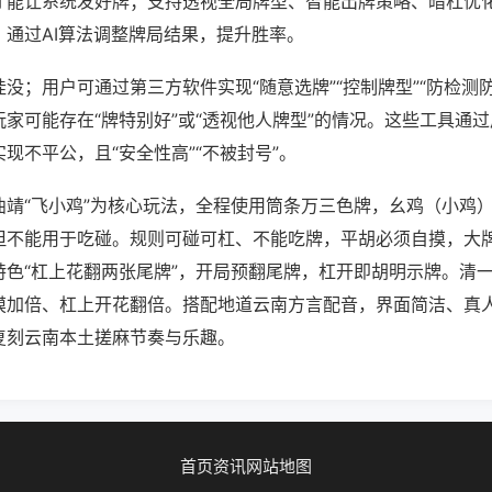
才能让系统发好牌；支持透视全局牌型、智能出牌策略、暗杠优
，通过AI算法调整牌局结果，提升胜率。
没；用户可通过第三方软件实现“随意选牌”“控制牌型”“防检测
家可能存在“牌特别好”或“透视他人牌型”的情况。这些工具通
现不平公，且“安全性高”“不被封号”。
曲靖“飞小鸡”为核心玩法，全程使用筒条万三色牌，幺鸡（小鸡
但不能用于吃碰。规则可碰可杠、不能吃牌，平胡必须自摸，大
特色“杠上花翻两张尾牌”，开局预翻尾牌，杠开即胡明示牌。清
摸加倍、杠上开花翻倍。搭配地道云南方言配音，界面简洁、真
复刻云南本土搓麻节奏与乐趣。
首页
资讯
网站地图