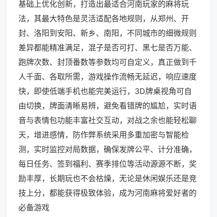
基础上优化创新，打造出最适合河南玩家的麻将玩
法，其最大特色是灵活适配各地规则，从郑州、开
封、洛阳到安阳、新乡、南阳，不同城市的细微规则
差异都能精准满足，混子是否可打、黑七是否万能、
跑牌次数、封顶番数等参数均可自定义，真正做到千
人千面、各取所需，游戏操作流畅无延迟，响应速度
快，即使低端手机也能完美运行，3D牌桌视角可自
由切换，牌面清晰易辨，避免看错牌的尴尬，实时语
音与表情包功能丰富社交互动，对战之余也能轻松聊
天，增进感情，防作弊系统采用多重加密与智能检
测，实时监控对局数据，确保发牌公平、计分准确，
每日任务、签到福利、赛季排位等活动源源不断，奖
励丰厚，长期玩也不会枯燥，无论是休闲娱乐还是竞
技上分，都能获得极致体验，成为河南麻将爱好者的
必备游戏