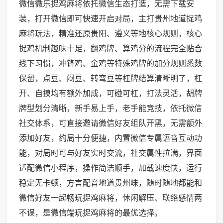
微信微乐捉鸡麻将依托微信生态打造，无需下载安
装，打开微信即可快速开启对局，主打贵州地道捉鸡
麻将玩法，精准还原贵阳、遵义等地核心规则，核心
捉鸡机制趣味十足，翻鸡牌、算鸡分的流程完全贴合
线下习惯，冲锋鸡、金鸡等特殊鸡牌的加分规则悉数
保留，点豆、闷豆、转弯豆等杠牌结算清晰明了，杠
开、自摸均有额外加成，可碰可杠，打法灵活，胡牌
牌型划分清晰，新手易上手，老手能竞技，依托微信
社交体系，可直接邀请微信好友组队开黑，无需额外
添加好友，约局十分便捷，内置微信专属语音互动功
能，对局时可与好友实时交流，社交属性拉满，界面
适配微信小程序，操作简洁顺手，加载速度快，运行
稳定无卡顿，方言配音地道贵州味，随时随地都能和
微信好友一起畅玩捉鸡麻将，休闲解压、联络感情两
不误，是微信端玩捉鸡麻将的最优选择。