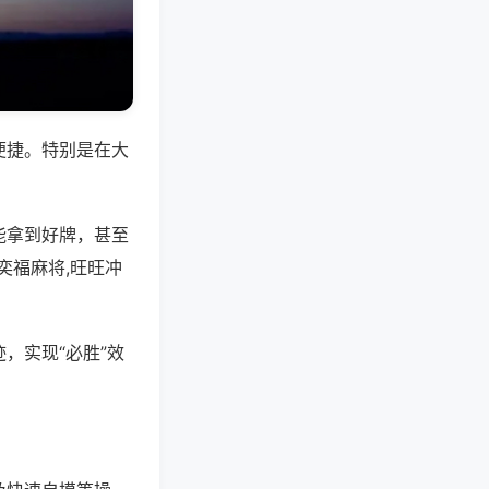
便捷。特别是在大
能拿到好牌，甚至
奕福麻将,旺旺冲
，实现“必胜”效
。