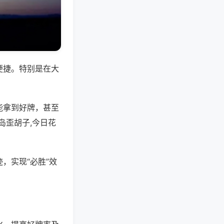
便捷。特别是在大
能拿到好牌，甚至
岛歪胡子,今日花
，实现“必胜”效
。