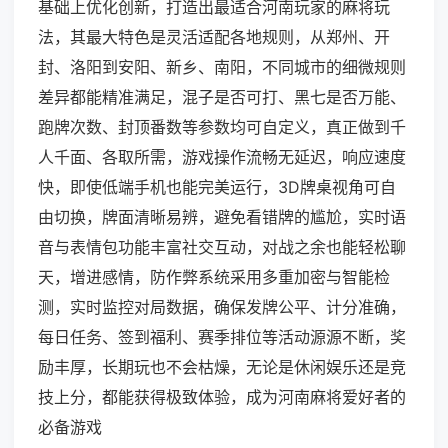
基础上优化创新，打造出最适合河南玩家的麻将玩
法，其最大特色是灵活适配各地规则，从郑州、开
封、洛阳到安阳、新乡、南阳，不同城市的细微规则
差异都能精准满足，混子是否可打、黑七是否万能、
跑牌次数、封顶番数等参数均可自定义，真正做到千
人千面、各取所需，游戏操作流畅无延迟，响应速度
快，即使低端手机也能完美运行，3D牌桌视角可自
由切换，牌面清晰易辨，避免看错牌的尴尬，实时语
音与表情包功能丰富社交互动，对战之余也能轻松聊
天，增进感情，防作弊系统采用多重加密与智能检
测，实时监控对局数据，确保发牌公平、计分准确，
每日任务、签到福利、赛季排位等活动源源不断，奖
励丰厚，长期玩也不会枯燥，无论是休闲娱乐还是竞
技上分，都能获得极致体验，成为河南麻将爱好者的
必备游戏